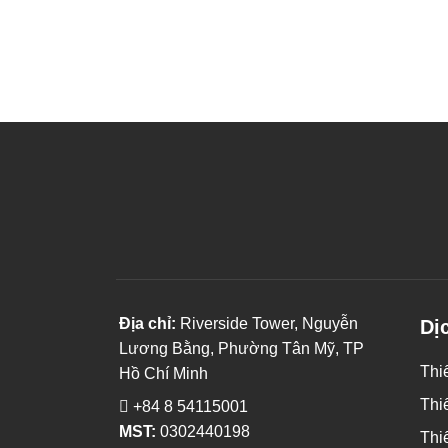
Gửi
Địa chỉ:
Riverside Tower, Nguyễn
Dị
Lương Bằng, Phường Tân Mỹ, TP
Thiế
Hồ Chí Minh
Thiế
+84 8 54115001
MST:
0302440198
Thi