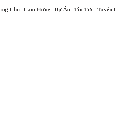
ang Chủ
Cảm Hứng
Dự Án
Tin Tức
Tuyển 
n Trúc
yễn Lương Bằng, Riverside
 TP Hồ Chí Minh.
EMAIL
info@nqh-architects.vn